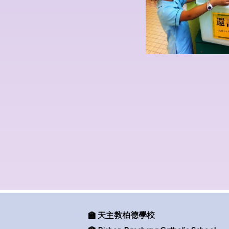
🏫 天主教柏德學校