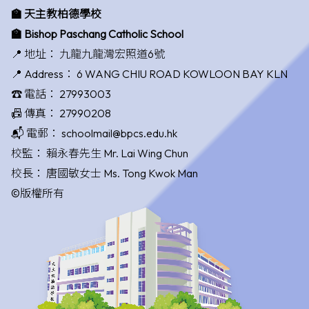
🏫 天主教柏德學校
🏫 Bishop Paschang Catholic School
📍 地址：
九龍九龍灣宏照道6號
📍 Address：
6 WANG CHIU ROAD KOWLOON BAY KLN
☎️ 電話：
27993003
📠 傳真：
27990208
📬 電郵：
schoolmail@bpcs.edu.hk
校監：
賴永春先生 Mr. Lai Wing Chun
校長：
唐國敏女士 Ms. Tong Kwok Man
©版權所有