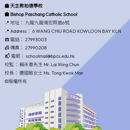
🏫 天主教柏德學校
🏫 Bishop Paschang Catholic School
📍 地址：
九龍九龍灣宏照道6號
📍 Address：
6 WANG CHIU ROAD KOWLOON BAY KLN
☎️ 電話：
27993003
📠 傳真：
27990208
📬 電郵：
schoolmail@bpcs.edu.hk
校監：
賴永春先生 Mr. Lai Wing Chun
校長：
唐國敏女士 Ms. Tong Kwok Man
©版權所有