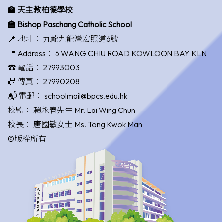
🏫 天主教柏德學校
🏫 Bishop Paschang Catholic School
📍 地址：
九龍九龍灣宏照道6號
📍 Address：
6 WANG CHIU ROAD KOWLOON BAY KLN
☎️ 電話：
27993003
📠 傳真：
27990208
📬 電郵：
schoolmail@bpcs.edu.hk
校監：
賴永春先生 Mr. Lai Wing Chun
校長：
唐國敏女士 Ms. Tong Kwok Man
©版權所有