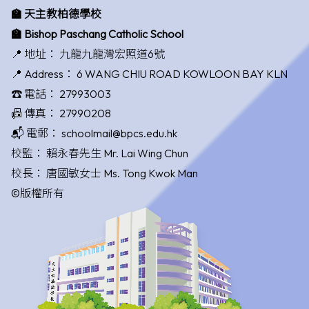
🏫 天主教柏德學校
🏫 Bishop Paschang Catholic School
📍 地址：
九龍九龍灣宏照道6號
📍 Address：
6 WANG CHIU ROAD KOWLOON BAY KLN
☎️ 電話：
27993003
📠 傳真：
27990208
📬 電郵：
schoolmail@bpcs.edu.hk
校監：
賴永春先生 Mr. Lai Wing Chun
校長：
唐國敏女士 Ms. Tong Kwok Man
©版權所有